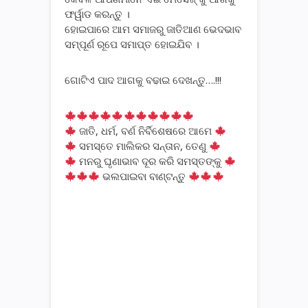
ଫର୍ୱାଡ କରନ୍ତୁ ।
ହୋଇପାରେ ଆମ ସମାଜରୁ ଜାତିଆଣ ଭେଦଭାବ
ସମ୍ପୂର୍ଣ ରୂପେ ସମାପ୍ତ ହୋଇଯିବ ।
ଗୋଟିଏ ପାଦ ଆଗକୁ ବଢାଇ ଦେଖନ୍ତୁ….!!!
ଜାତି, ଧର୍ମ, ବର୍ଣ ନିର୍ବିଶେଷରେ ଆମେ
ସମସ୍ତେ ମାଲିକର ସନ୍ତାନ, ତେଣୁ
ମନରୁ ଘୃଣାଭାବ ଦୂର କରି ସମସ୍ତଙ୍କୁ
ଭଲପାଇବା ବାଣ୍ଟନ୍ତୁ