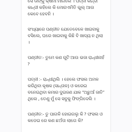
ସେ ତାଙ୍କୁ କ୍ଷମା ମାଗିଲେ । ପତ୍ନୀ କାନ୍ଦୀ
କାନ୍ଦୀ କହିଲେ କି ମୋରଏମିତି ଭୁଲ୍ ଆଉ
କେବେ ହେବନି ।
ସଂଧ୍ୟାରେ ପଣ୍ଡୀତ ଯେତେବେଳେ ଖାଇବାକୁ
ବସିଲେ, ଘରେ ଖାଇବାକୁ କିଛି ବି ଖାଦ୍ୟ ନ ଥିଲା
।
ପଣ୍ଡୀତ:- ତୁମେ କଣ ରୁଟି ଆଉ ଭଜା ରାନ୍ଧୀନାହଁ
?
ପତ୍ନୀ :- ରାନ୍ଧୀଥିଲି । ହେଲେ ଫସଲ ଅମଳ
କରିଥିବା କୃଷକ (ସାନ୍ତାଳ) ଓ କରେଇ
ବନେଇଥିବା କମାର ଦୁଇଜଣ ଯାକ “ଅଛୁଆଁ ଜାତି”
ଥିଲେ , ତେଣୁ ମୁଁ ସେ ସବୁକୁ ଫିଙ୍ଗିଦେଲି ।
ପଣ୍ଡୀତ:- ତୁ ପାଗଳି ହୋଇଗଲୁ କି ? ଫସଲ ଓ
କଡେଇ ରେ କଣ ଛଅଁତା ଲାଗେ କି?