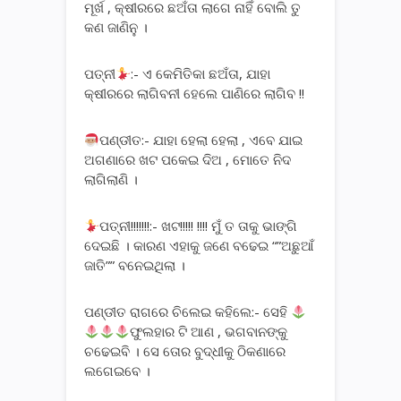
ମୂର୍ଖ , କ୍ଷୀରରେ ଛଅଁତା ଲାଗେ ନାହିଁ ବୋଲି ତୁ
କଣ ଜାଣିନୁ ।
ପତ୍ନୀ
:- ଏ କେମିତିକା ଛଅଁତା, ଯାହା
କ୍ଷୀରରେ ଲାଗିବନୀ ହେଲେ ପାଣିରେ ଲାଗିବ !!
ପଣ୍ଡୀତ:- ଯାହା ହେଲା ହେଲା , ଏବେ ଯାଇ
ଅଗଣାରେ ଖଟ ପକେଇ ଦିଅ , ମୋତେ ନିଦ
ଲାଗିଲାଣି ।
ପତ୍ନୀ!!!!!!!:- ଖଟ!!!!! !!!! ମୁଁ ତ ତାକୁ ଭାଙ୍ଗି
ଦେଇଛି । କାରଣ ଏହାକୁ ଜଣେ ବଢେଇ “”ଅଛୁଆଁ
ଜାତି”” ବନେଇଥିଲା ।
ପଣ୍ଡୀତ ରାଗରେ ଚିଲେଇ କହିଲେ:- ସେହି
ଫୁଲହାର ଟି ଆଣ , ଭଗବାନଙ୍କୁ
ଚଢେଇବି । ସେ ତୋର ବୁଦ୍ଧୀକୁ ଠିକଣାରେ
ଲଗେଇବେ ।