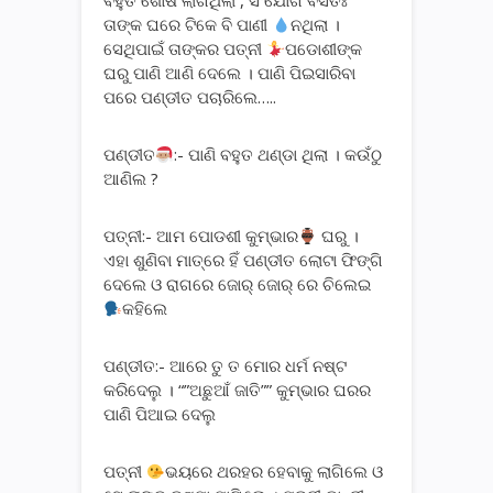
ବହୁତ ଶୋଷ ଲାଗିଥିଲା , ସଂଯୋଗ ବସତଃ
ତାଙ୍କ ଘରେ ଟିକେ ବି ପାଣୀ
ନଥିଲା ।
ସେଥିପାଇଁ ତାଙ୍କର ପତ୍ନୀ
ପଡୋଶୀଙ୍କ
ଘରୁ ପାଣି ଆଣି ଦେଲେ । ପାଣି ପିଇସାରିବା
ପରେ ପଣ୍ଡୀତ ପଚାରିଲେ…..
ପଣ୍ଡୀତ
:- ପାଣି ବହୁତ ଥଣ୍ଡା ଥିଲା । କଉଁଠୁ
ଆଣିଲ ?
ପତ୍ନୀ:- ଆମ ପୋଡଶୀ କୁମ୍ଭାର
ଘରୁ ।
ଏହା ଶୁଣିବା ମାତ୍ରେ ହିଁ ପଣ୍ଡୀତ ଲୋଟା ଫିଙ୍ଗି
ଦେଲେ ଓ ରାଗରେ ଜୋର୍ ଜୋର୍ ରେ ଚିଲେଇ
କହିଲେ
ପଣ୍ଡୀତ:- ଆରେ ତୁ ତ ମୋର ଧର୍ମ ନଷ୍ଟ
କରିଦେଲୁ । “”ଅଛୁଆଁ ଜାତି”” କୁମ୍ଭାର ଘରର
ପାଣି ପିଆଇ ଦେଲୁ
ପତ୍ନୀ
ଭୟରେ ଥରହର ହେବାକୁ ଲାଗିଲେ ଓ