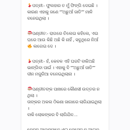
ପତ୍ନୀ:- ଫୁଲହାର ତ ମୁଁ ଫିଙ୍ଗି ଦେଇଛି ।
କାରଣ ଏହାକୁ ଜଣେ “”ଅଛୁଆଁ ଜାତି”” ମାଳି
ବନେଇଥିଲା ।
ପଣ୍ଡୀତ:- ରାଗରେ ଚିଲେଇ କହିଲେ, ଏଇ
ଘରେ ଆଉ କିଛି ଅଛି କି ନାହିଁ , ସବୁଥିରେ ନିଆଁ
ଲଗେଇ ଦେ ।
ପତ୍ନୀ:- ହଁ, କେବଳ ଏହି ଘରଟି ବାକିଅଛି
ଭାଙ୍ଗିବା ପାଇଁ । ଏହାକୁ ବି “”ଅଛୁଆଁ ଜାତି””
ଦୀନ ମଜୁରିଆ ବନେଇଥିଲାନା ।
ପଣ୍ଡୀତଙ୍କ ପାଖରେ କୌଣସୀ ଉତ୍ତର ନ
ଥିଲା ।
ତାଙ୍କର ଅକଲ ଠିକଣା ଜାଗାରେ ଲାଗିଯାଇଥିଲା
।
ବାକି ଲୋକଙ୍କର ବି ଲାଗିଯିବ….
କେବଳ ଆପଣମାନେ ଏଇ ମେସେଜ୍ କୁ ଆଗକୁ