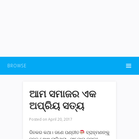
BROWSE
ଆମ ସମାଜର ଏକ
ଅପ୍ରିୟ ସତ୍ୟ
Posted on
April 20, 2017
ଦିନକର କଥା। ଜଣେ ପଣ୍ଡୀତ
ବ୍ରାହ୍ମଣଙ୍କୁ