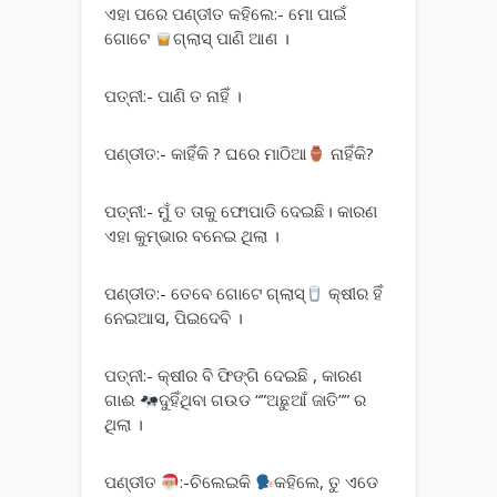
ଏହା ପରେ ପଣ୍ଡୀତ କହିଲେ:- ମୋ ପାଇଁ
ଗୋଟେ
ଗ୍ଲାସ୍ ପାଣି ଆଣ ।
ପତ୍ନୀ:- ପାଣି ତ ନାହିଁ ।
ପଣ୍ଡୀତ:- କାହିଁକି ? ଘରେ ମାଠିଆ
ନାହିଁକି?
ପତ୍ନୀ:- ମୁଁ ତ ତାକୁ ଫୋପାଡି ଦେଇଛି। କାରଣ
ଏହା କୁମ୍ଭାର ବନେଇ ଥିଲା ।
ପଣ୍ଡୀତ:- ତେବେ ଗୋଟେ ଗ୍ଲାସ୍
କ୍ଷୀର ହିଁ
ନେଇଆସ, ପିଇଦେବି ।
ପତ୍ନୀ:- କ୍ଷୀର ବି ଫିଙ୍ଗି ଦେଇଛି , କାରଣ
ଗାଈ
ଦୁହିଁଥିବା ଗଉଡ “”ଅଛୁଆଁ ଜାତି”” ର
ଥିଲା ।
ପଣ୍ଡୀତ
:-ଚିଲେଇକି
କହିଲେ, ତୁ ଏଡେ