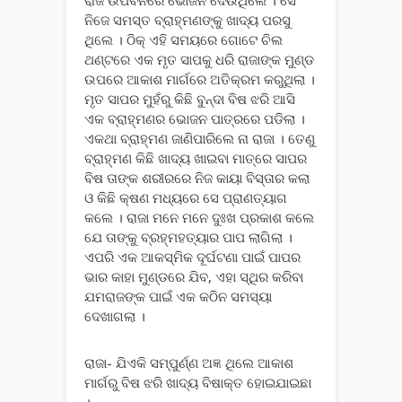
ରାଜ ଉପବନରେ ଭୋଜନ ଦେଉଥିଲେ । ସେ
ନିଜେ ସମସ୍ତ ବ୍ରାହ୍ମଣଙ୍କୁ ଖାଦ୍ୟ ପରସୁ
ଥିଲେ । ଠିକ୍ ଏହି ସମୟରେ ଗୋଟେ ଚିଲ
ଥଣ୍ଟରେ ଏକ ମୃତ ସାପକୁ ଧରି ରାଜାଙ୍କ ମୁଣ୍ଡ
ଉପରେ ଆକାଶ ମାର୍ଗରେ ଅତିକ୍ରମ କରୁଥିଲା ।
ମୃତ ସାପର ମୁହଁରୁ କିଛି ବୁନ୍ଦା ବିଷ ଝରି ଆସି
ଏକ ବ୍ରାହ୍ମଣର ଭୋଜନ ପାତ୍ରରେ ପଡିଲା ।
ଏକଥା ବ୍ରାହ୍ମଣ ଜାଣିପାରିଲେ ନା ରାଜା । ତେଣୁ
ବ୍ରାହ୍ମଣ କିଛି ଖାଦ୍ୟ ଖାଇବା ମାତ୍ରେ ସାପର
ବିଷ ତାଙ୍କ ଶରୀରରେ ନିଜ କାୟା ବିସ୍ତାର କଲା
ଓ କିଛି କ୍ଷଣ ମଧ୍ୟରେ ସେ ପ୍ରାଣତ୍ୟାଗ
କଲେ । ରାଜା ମନେ ମନେ ଦୁଃଖ ପ୍ରକାଶ କଲେ
ଯେ ତାଙ୍କୁ ବ୍ରହ୍ମହତ୍ୟାର ପାପ ଲାଗିଲା ।
ଏପରି ଏକ ଆକସ୍ମିକ ଦୂର୍ଘଟଣା ପାଇଁ ପାପର
ଭାର କାହା ମୁଣ୍ଡରେ ଯିବ, ଏହା ସ୍ଥିର କରିବା
ଯମରାଜଙ୍କ ପାଇଁ ଏକ କଠିନ ସମସ୍ୟା
ଦେଖାଗଲା ।
ରାଜା- ଯିଏକି ସମ୍ପୁର୍ଣ୍ଣ ଅଜ୍ଞ ଥିଲେ ଆକାଶ
ମାର୍ଗରୁ ବିଷ ଝରି ଖାଦ୍ୟ ବିଷାକ୍ତ ହୋଇଯାଇଛା