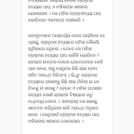
ତତ୍କ୍ଷଣାତ ନିର୍ଣ୍ଣୟ ନେଲେ ବ୍ରାହ୍ମଣ
ହତ୍ୟାର ପାପ ଏ ମହିଳାଙ୍କ ଖାତାରେ
ଯୋଡାଯାଉ । ସେ ମହିଳା ବ୍ରହ୍ମହତ୍ୟା ପାପ
ଭୋଗିବାର ଏକମାତ୍ର ଅଧୀକାରି ।
ଯମଦୂତମାନେ ଆଶ୍ଚର୍ଯ୍ୟ ହୋଇ ପଚାରିଲେ ହେ
ପ୍ରଭୁ, ବ୍ରାହ୍ମଣ ହତ୍ୟାରେ ମହିଳା କୌଣସି
ଭୂମିକାରେ ନଥିଲେ । ତେବେ ସେ ମହିଳା
ବ୍ରହ୍ମଣ ହତ୍ୟାର ପାପ କାହିଁକି ଭୋଗିବେ ?
ଯମରାଜ ଉତ୍ତର ଦେଲେ ଯେତେବେଳେ କେହି
ପାପ କରେ, ତାକୁ ସେଥିରେ କିଛି ଲାଭ ହେବା
ସହିତ ଆନନ୍ଦ ମିଳିଥାଏ । କିନ୍ତୁ ବ୍ରାହ୍ମଣ
ହତ୍ୟାରେ ରାଜାଙ୍କୁ କିଛି ଲାଭ ମିଳିଲା ନା ସେ
ଚିଲକୁ ନା ସାପକୁ ? ହେଲେ ଏ ମହିଳା ଘଟଣାର
ସତ୍ୟତା ନଜାଣି ରାଜାଙ୍କ ବିଷୟରେ କଟୁ
ମନ୍ତବ୍ୟ ଦେଲେ । ଏହାଦ୍ବାରା ସେ କାହାକୁ
ସଚେତନ କରିଥିବାର ଭାବି ଆନନ୍ଦ ଅନୁଭବ
କଲେ । ସେଥିପାଇଁ ବ୍ରାହ୍ମଣ ହତ୍ୟାର ପାପ
ମହିଳାଙ୍କ ଖାତାରେ ଯୋଡାଯାଉ ।