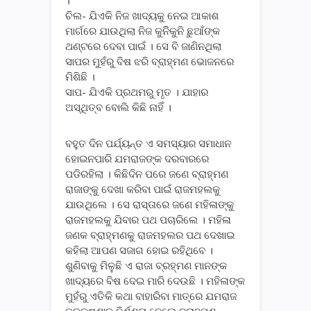
।
ଚିଲ- ଯିଏକି ନିଜ ଖାଦ୍ୟକୁ ନେଇ ଆକାଶ
ମାର୍ଗରେ ଯାଉଥିଲା ନିଜ କୁନିିକୁନି ଛୁଆଁଙ୍କ
ଥଣ୍ଟରେ ଦେବା ପାଇଁ । ସେ ବି ଜାଣିନଥିଲା
ସାପର ମୁହଁରୁ ବିଷ ଝରି ବ୍ରାହ୍ମଣ ଭୋଜନରେ
ମିଶିଛି ।
ସାପ- ଯିଏକି ପ୍ରଥମରୁ ମୃତ । ଯାହାର
ଅସ୍ଥିତ୍ବ ବୋଲି କିଛି ନାହିଁ ।
ବହୁତ ଦିନ ପର୍ଯ୍ୟନ୍ତ ଏ ସମସ୍ୟାର ସମାଧାନ
ହୋଇନପାରି ଯମରାଜଙ୍କ ଦରବାରରେ
ପଡିରହିଲା । କିଛିଦିନ ପରେ ଜଣେ ବ୍ରାହ୍ମଣ
ରାଜାଙ୍କୁ ଦେଖା କରିବା ପାଇଁ ରାଜମହଲକୁ
ଯାଉଥିଲେ । ସେ ରାସ୍ତାରେ ଜଣେ ମହିଳାଙ୍କୁ
ରାଜମହଲକୁ ଯିବାର ପଥ ପଚାରିଲେ । ମହିଳା
ଜଣକ ବ୍ରାହ୍ମଣକୁ ରାଜମହଲର ପଥ ଦେଖାଇ
କହିଲା ଆପଣ ସଜାଗ ହୋଇ ରହିଥିବେ ।
ଶୁଣିବାକୁ ମିଳୁଛି ଏ ରାଜା ବ୍ରହ୍ମଣ ମାନଙ୍କ
ଖାଦ୍ୟରେ ବିଷ ଦେଇ ମାରି ଦେଉଛି । ମହିଳାଙ୍କ
ମୁହଁରୁ ଏତିକି କଥା ବାହାରିବା ମାତ୍ରେ ଯମରାଜ