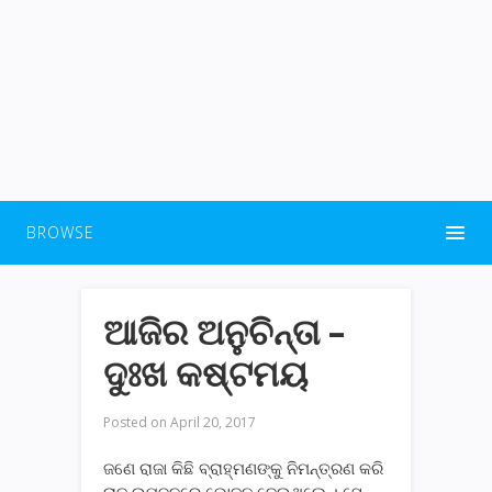
BROWSE
ଆଜିର ଅନୁଚିନ୍ତା –
ଦୁଃଖ କଷ୍ଟମୟ
Posted on
April 20, 2017
ଜଣେ ରାଜା କିଛି ବ୍ରାହ୍ମଣଙ୍କୁ ନିମନ୍ତ୍ରଣ କରି