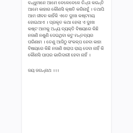
ବନ୍ଧୁମାନେ ଆମେ ବେଳେବେଳେ ଚିନ୍ତା କରନ୍ତି
ଆମେ କାହାର କୌଣସି କ୍ଷତି କରିନାହୁଁ । ତଥାପି
ଆମ ଜୀବନ କାହିଁକି ଏତେ ଦୁଃଖ କଷ୍ଟମୟ
ହୋଇଥାଏ । ପ୍ରକୃତ କଥା ହେଲା ଏ ଦୁଃଖ
କଷ୍ଟ ଆମକୁ ଅନ୍ୟ ବ୍ୟକ୍ତି ବିଷୟରେ କିଛି
ନଜାଣି ନଶୁଣି ଦେଇଥିବା କଟୁ ମନ୍ତବ୍ୟର
ପରିଣାମ । ତେଣୁ ଆଜିଠୁ ସଂକଳ୍ପ ନେବା କାହା
ବିଷୟରେ କିଛି ନଜାଣି ଖରାପ ରାୟ ଦେବା ନାହିଁ କି
କୌଣସି ପାପର ଭାଗିଦାରୀ ହେବା ନାହିଁ ।
ଜୟ ଜଗନ୍ନାଥ ।।।